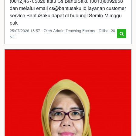
(0812)46705328 atau Cs BantuSaku (0813)8092858
dan melalui email cs@bantusaku.id layanan customer
service BantuSaku dapat di hubungi Semin-Mimggu
puk
25/07/2026 15:57 - Oleh Admin Teaching Factory - Dilihat 20
kali